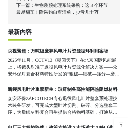
下一篇：生物质预处理系统采购：这 3 个环节
最易翻车！附采购自查清单，少亏几十万
最新内容
央视聚焦：万吨级废弃风电叶片资源循环利用案场
2025年11月，CCTV13《朝闻天下》在北京国际风能展
上，将镜头对准了退役风电叶片资源化解决方案——众
安环保对复合材料特性研发的“粗破—细破—筛分—磨
粉”多级递进式预处理系统。双轴剪切式撕碎机对大块部
件粗破碎，细碎机进一步粉碎，磨粉机根据需求研磨至
断裂风电叶片重获新生：玻纤制备高性能隔热阻燃材料
不同细度，产出复合新材料。
众安环保ZAECOTECH专心退役风电叶片整套预处理技
术装备研发，可完成大型叶片切割、破碎、分选整套工
序，为后续材料复合再生提供合格物料基础，打通从废
旧叶片到再生新材料的前端工艺链路。把曾经只能报废
处置的风电巨翼，转化为有实际应用价值的隔热阻燃产
电厂三大掺烧路线：政策支持谁？市场谁大？缺口谁