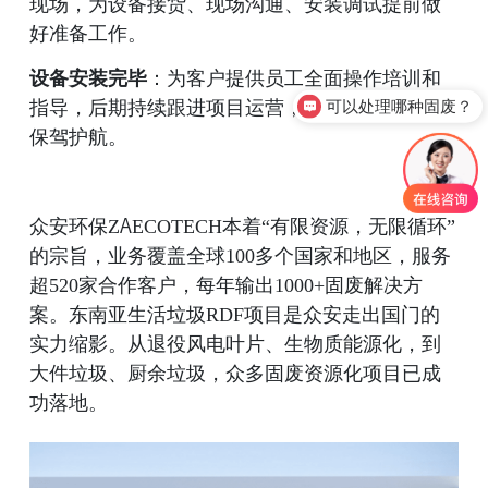
现场，为设备接货、现场沟通、安装调试提前做
好准备工作。
设备安装完毕
：为客户提供员工全面操作培训和
指导，后期持续跟进项目运营，为客户达标达产
可以处理哪种固废？
保驾护航。
众安环保ZAECOTECH本着“有限资源，无限循环”
的宗旨，业务覆盖全球100多个国家和地区，服务
超520家合作客户，每年输出1000+固废解决方
案。东南亚生活垃圾RDF项目是众安走出国门的
实力缩影。从退役风电叶片、生物质能源化，到
大件垃圾、厨余垃圾，众多固废资源化项目已成
功落地。