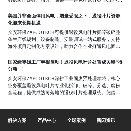
服”，用实测结果说话。
美国并非全面停用风电，增量受限之下，退役叶片资源
化迎来长期机遇
众安环保ZAECOTECH可提供退役风电叶片撕碎破碎整
条生产线规划、设备制造、安装调试一站式服务，支持
海外项目定制化方案设计，助力合作企业打通风电固废
“拆除 — 破碎 — 资源化利用” 全链路，抓住全球退役风
电资源化市场机遇。
国家级零碳工厂申报启动！退役风电叶片处置成关键“得
分项”！
众安环保ZAECOTECH深耕工业固废预处理领域，核心
业务覆盖退役风电叶片专业化拆卸、破碎、分选、磨粉
全流程，提供成熟可落地的退役叶片处理系统。凭借扎
实的技术积累，公司已获多项专利，相关成果获央视报
道、斩获金砖国家工业创新大赛三等奖。众安环保
ZAECOTECH将持续以高效、合规的固废减量化方案，
解决方案
产品中心
全球案例
新闻资讯
助力风电产业链完善绿色制造体系，为零碳工厂建设提
供坚实支撑。