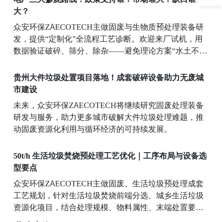
品，这套技术路线工艺简单，具备良好的工业化落地前
大？
景。
众安环保ZAECOTECH主做固废与生物质预处理装备研
发，提供“定制化”全流程工艺诊断。欢迎来厂试机，用
数据验证破碎、筛分、除杂——避免理论方案“水土不
服”，用实测结果说话。
贵州大件垃圾处置项目落地！成套破碎设备助力无废城
市建设
未来，众安环保ZAECOTECH将继续研究固废处理装备
研发与服务，助力更多城市破解大件垃圾处理难题，推
动固废资源化利用与循环经济的可持续发展。
50t/h 生活垃圾焚烧预处理工艺优化｜工序布局与设备选
型要点
众安环保ZAECOTECH主做固废、生活垃圾预处理成套
工艺规划，针对生活垃圾焚烧前端分选、城乡生活垃圾
资源化项目，结合处理规模、物料属性、末端处置要求
定制工艺路线。依托物料平衡测算优化工序排布，剔除