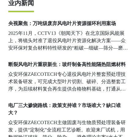
业内新闻
冗余设备，兼顾系统运行稳定性与投资经济性，助力项
目规避工艺设计缺陷。
央视聚焦：万吨级废弃风电叶片资源循环利用案场
2025年11月，CCTV13《朝闻天下》在北京国际风能展
上，将镜头对准了退役风电叶片资源化解决方案——众
安环保对复合材料特性研发的“粗破—细破—筛分—磨
粉”多级递进式预处理系统。双轴剪切式撕碎机对大块部
件粗破碎，细碎机进一步粉碎，磨粉机根据需求研磨至
断裂风电叶片重获新生：玻纤制备高性能隔热阻燃材料
不同细度，产出复合新材料。
众安环保ZAECOTECH专心退役风电叶片整套预处理技
术装备研发，可完成大型叶片切割、破碎、分选整套工
序，为后续材料复合再生提供合格物料基础，打通从废
旧叶片到再生新材料的前端工艺链路。把曾经只能报废
处置的风电巨翼，转化为有实际应用价值的隔热阻燃产
电厂三大掺烧路线：政策支持谁？市场谁大？缺口谁
品，这套技术路线工艺简单，具备良好的工业化落地前
大？
景。
众安环保ZAECOTECH主做固废与生物质预处理装备研
发，提供“定制化”全流程工艺诊断。欢迎来厂试机，用
数据验证破碎、筛分、除杂——避免理论方案“水土不